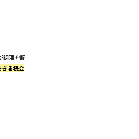
が調理
や
配
できる機会