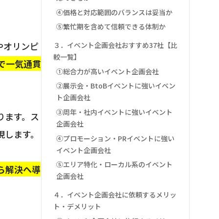
④価格と対応範囲のバランスは妥当か
⑤繁忙期を含めて信頼できる体制か
やオリンピ
３．イベント企画会社おすすめ37社【比
較一覧】
で一気通貫
①総合力が高いイベント企画会社
②展示会・BtoBイベントに強いイベン
ト企画会社
③周年・社内イベントに強いイベント
ります。ス
企画会社
現します。
④プロモーション・PRイベントに強い
イベント企画会社
⑤エリア特化・ローカル系のイベント
ら解決へ導
企画会社
４．イベント企画会社に依頼するメリッ
ト・デメリット