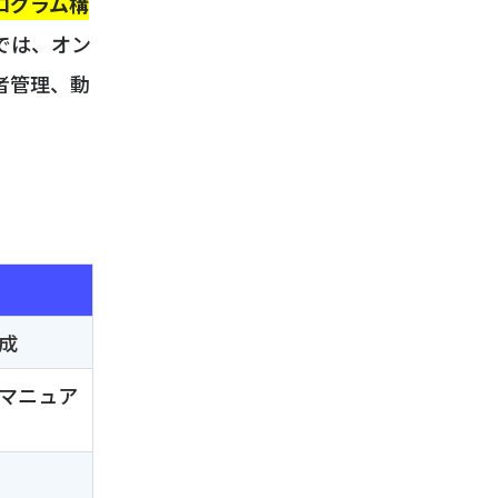
ログラム構
では、オン
者管理、動
成
マニュア