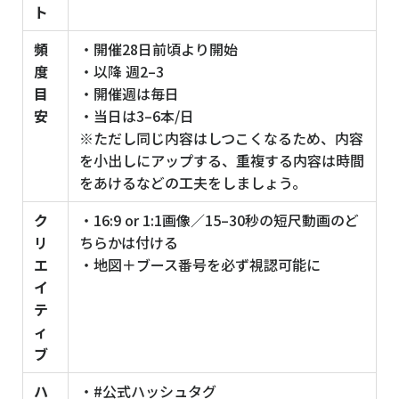
ト
頻
・開催28日前頃より開始
度
・以降 週2–3
目
・開催週は毎日
安
・当日は3–6本/日
※ただし同じ内容はしつこくなるため、内容
を小出しにアップする、重複する内容は時間
をあけるなどの工夫をしましょう。
ク
・16:9 or 1:1画像／15–30秒の短尺動画のど
リ
ちらかは付ける
エ
・地図＋ブース番号を必ず視認可能に
イ
テ
ィ
ブ
ハ
・#公式ハッシュタグ