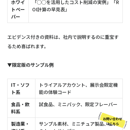
ホワイ
「◯◯を活用したコスト削減の実例」「R
トペー
OI計算の早見表」
パー
エビデンス付きの資料は、社内で説明するのに重宝す
るため喜ばれます。
▼限定版のサンプル例
IT・ソフ
トライアルアカウント、展示会限定機
ト系
能の体験コード
食品・飲
試食品、ミニパック、限定フレーバー
料系
お問い合わせ
製造業・
サンプル素材、ミニチュア製品、部材
はこちら