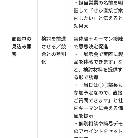
・担当営業の名前を明
記して「ぜひ直接ご案
内したい」と伝えると
効果大
商談中の
検討を前進
実体験＋キーマン接触
見込み顧
させる／競
で意思決定促進
客
合との差別
・「展示会で実際に製
化
品を体感できます」な
ど、検討材料を提供す
る形で誘導
・「当日は◯◯部長も
参加予定なので、直接
ご質問できます」と社
内キーマンに会える価
値を提示
・個別相談や簡易デモ
のアポイントをセット