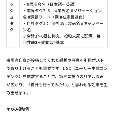
ッ
・#展示会名（日本語＋英語）
シ
・業界タグ2–3 ：#業界名 #ソリューション
ュ
名 #課題ワード（例 #在庫最適化）
タ
・自社タグ1：#会社名 #製品名 #キャンペー
グ
ン名
※合計
3〜6個
に抑え、投稿末尾に配置。毎
回
共通3＋変動2
が基本
来場者自身が投稿してくれた感想や写真を
引用ポスト
で取り上げる
ことも重要です。UGC（ユーザー生成コン
テンツ）を拡散することで、第三者視点のリアルな声
が広がり、「自分も行ってみたい」と思わせる効果を生
み出せます。
▼Xの投稿例