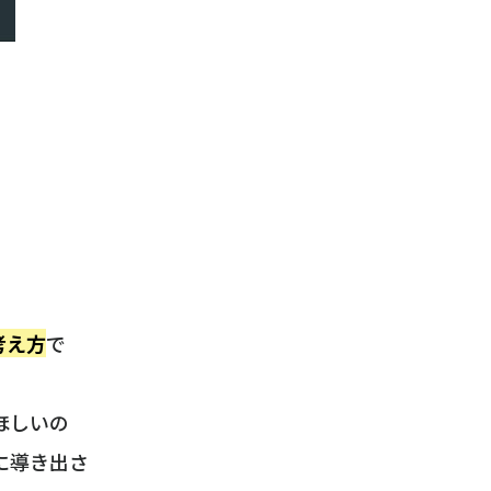
考え方
で
ほしいの
に導き出さ