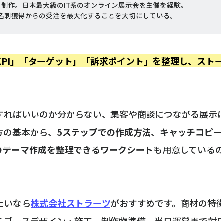
制作。日本最大級のIT系のオンライン展示会を主催を経験。
名刺獲得からの受注を最大化することを大切にしている。
KPI」「ターゲット」「訴求ポイント」を整理し、スト
ればいいのか分からない、集客や商談につながる展示にし
方の基本から、
5ステップでの作成方法
、
キャッチコピ
のテーマ作成を整理できるワークシート
も用意している
たいなら
株式会社ストラーツ
がおすすめです。商材の特
らブースデザイン・施工、制作物準備、当日運営まで対