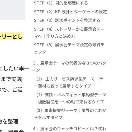
STEP（1）目的を明確にする
STEP（2）KPI設計とターゲットの設定
STEP（3）訴求ポイントを整理する
STEP（4）ストーリーから展示会テー
ーリーとし
マへ｜作り方と決め方
STEP（5）展示会テーマ決定の最終チ
ェック
３．展示会テーマの代表的な３つのパタ
たい――本
ーン
ー
まで実践
（1） 主力サービス訴求型テーマ｜単
一商材に絞って展示するタイプ
ので、ご活
（2）価値・ベネフィット集約型テーマ
｜複数製品を一つの軸で束ねるタイプ
（3）未来提案型テーマ｜業界のこれか
らを示すタイプ
徴を整理
４．展示会のキャッチコピーとは？使わ
応。
展示会