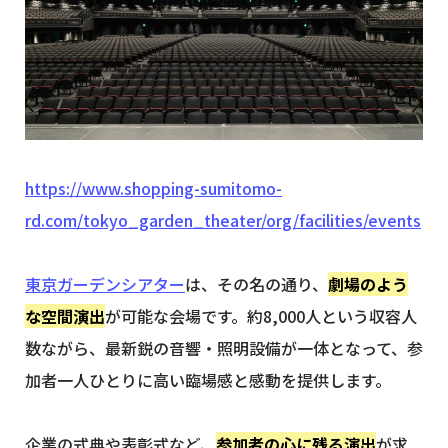
https://www.shopping-sumitomo-
rd.com/tokyo_garden_theater/org/facilities/events
東京ガーデンシアター
は、その名の通り、
劇場のよう
な空間演出
が可能な会場です。約8,000人という収容人
数ながら、最新鋭の音響・照明設備が一体となって、参
加者一人ひとりに高い臨場感と感動を提供します。
企業の式典や表彰式など、
参加者の心に残る演出
が求