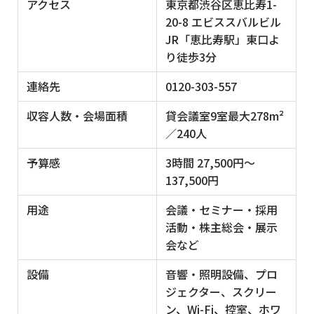
アクセス
東京都渋谷区恵比寿1-
20-8 エビススバルビル
JR「恵比寿駅」東口よ
り徒歩3分
連絡先
0120-303-557
収容人数・会場面積
貸会議室9室最大278m²
／240人
予算感
3時間 27,500円～
137,500円
用途
会議・セミナー・採用
活動・株主総会・展示
会など
設備
音響・照明設備、プロ
ジェクター、スクリー
ン、Wi-Fi、控室、ホワ