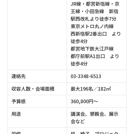
JR線・都営新宿線・京
王線・小田急線 新宿
駅西改札より徒歩7分
東京メトロ丸ノ内線
西新宿駅2番出口 より
徒歩4分
都営地下鉄大江戸線
都庁前駅A1出口 より
徒歩4分
連絡先
03-3348-6513
収容人数・会場面積
最大196名／182㎡
予算感
360,800円〜
用途
講演会、懇親会、展示
会など
設備
机、椅子、プロジェク