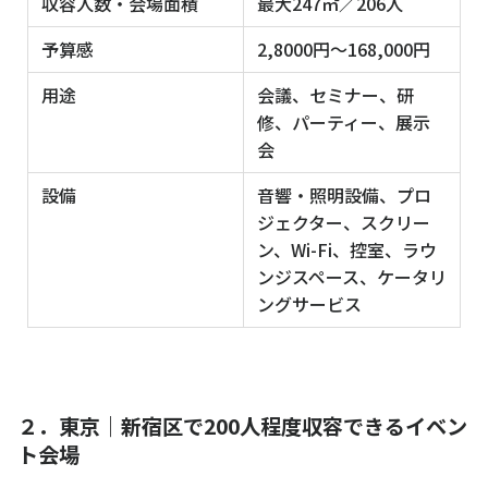
収容人数・会場面積
最大247㎡／206人
予算感
2,8000円～168,000円
用途
会議、セミナー、研
修、パーティー、展示
会
設備
音響・照明設備、プロ
ジェクター、スクリー
ン、Wi-Fi、控室、ラウ
ンジスペース、ケータリ
ングサービス
２．東京｜新宿区で200人程度収容できるイベン
ト会場