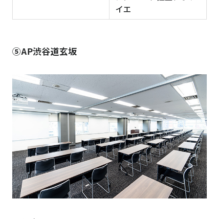
イエ
⑤AP渋谷道玄坂