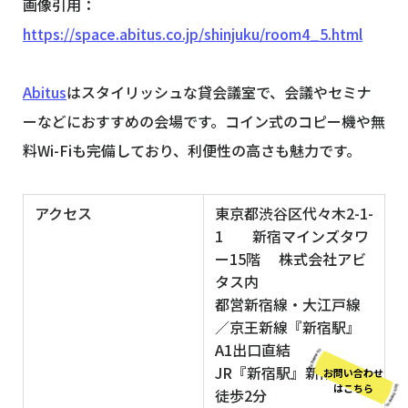
画像引用：
https://space.abitus.co.jp/shinjuku/room4_5.html
Abitus
はスタイリッシュな貸会議室で、会議やセミナ
ーなどにおすすめの会場です。コイン式のコピー機や無
料Wi-Fiも完備しており、利便性の高さも魅力です。
アクセス
東京都渋谷区代々木2-1-
1 新宿マインズタワ
ー15階 株式会社アビ
タス内
都営新宿線・大江戸線
／京王新線『新宿駅』
A1出口直結
JR『新宿駅』新南改札
お問い合わせ
はこちら
徒歩2分