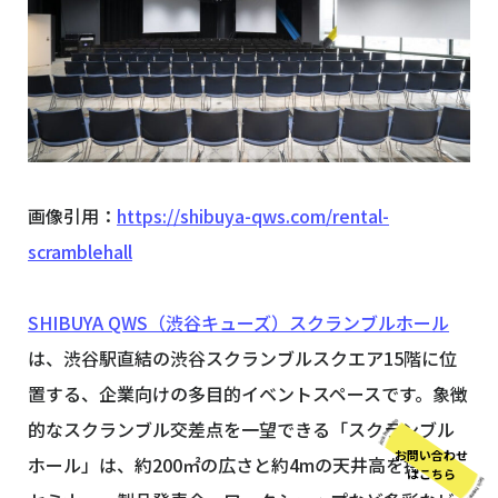
画像引用：
https://shibuya-qws.com/rental-
scramblehall
SHIBUYA QWS（渋谷キューズ）スクランブルホール
は、渋谷駅直結の渋谷スクランブルスクエア15階に位
置する、企業向けの多目的イベントスペースです。象徴
的なスクランブル交差点を一望できる「スクランブル
お問い合わせ
ホール」は、約200㎡の広さと約4mの天井高を持ち、
はこちら