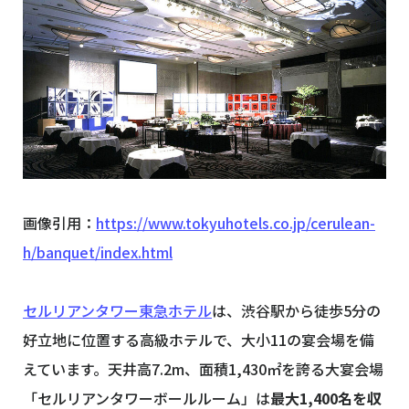
画像引用：
https://www.tokyuhotels.co.jp/cerulean-
h/banquet/index.html
セルリアンタワー東急ホテル
は、渋谷駅から徒歩5分の
好立地に位置する高級ホテルで、大小11の宴会場を備
えています。天井高7.2m、面積1,430㎡を誇る大宴会場
「セルリアンタワーボールルーム」は
最大1,400名を収