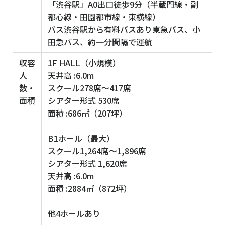
「渋谷駅」A0出口徒歩9分（半蔵門線・副
都心線・田園都市線・東横線）
バス渋谷駅から有料バスあり東急バス、小
田急バス、約一分間隔で運航
収容
1F HALL（小規模）
人
天井高 :6.0m
数・
スクール278席～417席
面積
シアター形式 530席
面積 :686㎡（207坪）
B1ホール（最大）
スクール1,264席～1,896席
シアター形式 1,620席
天井高 :6.0m
面積 :2884㎡（872坪）
他4ホールあり