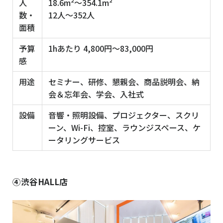
人
18.6m²～354.1m²
数・
12人～352人
面積
予算
1hあたり 4,800円～83,000円
感
用途
セミナー、研修、懇親会、商品説明会、納
会＆忘年会、学会、入社式
設備
音響・照明設備、プロジェクター、スクリ
ーン、Wi-Fi、控室、ラウンジスペース、ケ
ータリングサービス
④渋谷HALL店