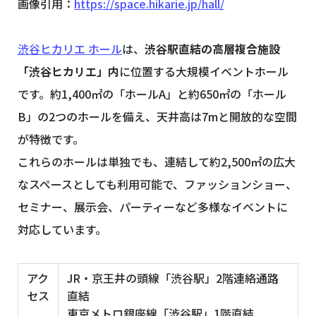
画像引用：
https://space.hikarie.jp/hall/
渋谷ヒカリエ ホール
は、
渋谷駅直結の高層複合施設
「渋谷ヒカリエ」内
に位置する大規模イベントホール
です。約1,400㎡の「ホールA」と約650㎡の「ホール
B」の2つのホールを備え、天井高は7mと開放的な空間
が特徴です。
これらのホールは単独でも、連結して約2,500㎡の広大
なスペースとしても利用可能で、ファッションショー、
セミナー、展示会、パーティーなど多様なイベントに
対応しています。
アク
JR・京王井の頭線「渋谷駅」2階連絡通路
セス
直結
東京メトロ銀座線「渋谷駅」1階直結