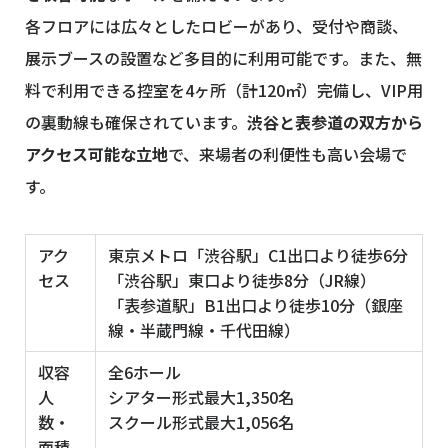
各フロアには広々としたロビーがあり、受付や商談、
展示ブースの設置など多目的に利用可能です。また、無
料で利用できる控室を4ヶ所（計120㎡）完備し、VIP用
の裏動線も確保されています。
渋谷と表参道の双方から
アクセス可能な立地
で、来場者の利便性も高い会場で
す。
アク
東京メトロ「渋谷駅」C1出口より徒歩6分
セス
「渋谷駅」東口より徒歩8分（JR線）
「表参道駅」B1出口より徒歩10分（銀座
線・半蔵門線・千代田線）
収容
全6ホール
人
シアター形式最大1,350名
数・
スクール形式最大1,056名
面積