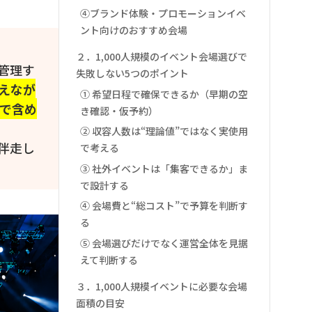
④ブランド体験・プロモーションイベ
ント向けのおすすめ会場
２．1,000人規模のイベント会場選びで
管理す
失敗しない5つのポイント
えなが
① 希望日程で確保できるか（早期の空
で含め
き確認・仮予約）
② 収容人数は“理論値”ではなく実使用
伴走し
で考える
③ 社外イベントは「集客できるか」ま
で設計する
④ 会場費と“総コスト”で予算を判断す
る
⑤ 会場選びだけでなく運営全体を見据
えて判断する
３．1,000人規模イベントに必要な会場
面積の目安