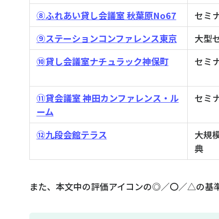
⑧ふれあい貸し会議室 秋葉原No67
セミナ
⑨ステーションコンファレンス東京
大型セ
⑩貸し会議室ナチュラック神保町
セミナ
⑪貸会議室 神田カンファレンス・ル
セミナ
ーム
⑫九段会館テラス
大規模
典
また、本文中の評価アイコンの◎／〇／△の基