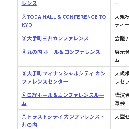
レンス
ー
②TODA HALL & CONFERENCE TO
大規模
KYO
ティ
③大手町三井カンファレンス
会議 /
④丸の内 ホール＆コンファレンス
展示会
ム
⑤大手町フィナンシャルシティ カン
大規模
ファレンスセンター
レセ
⑥日経ホール＆カンファレンスルー
講演会
ム
写会
⑦トラストシティ カンファレンス・
大型セ
丸の内