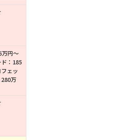
せ
5万円〜
ド：185
ロフェッ
280万
せ