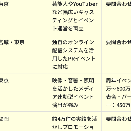
東京
芸能人やYouTuber
要問合わ
など幅広いキャス
ティングとイベン
ト運営を両立
宮城・東京
独自のオンライン
要問合わ
配信システムを活
用したPRイベント
に対応
東京
映像・音響・照明
周年イベン
を活かしたメディ
万～600
ア連動型イベント
表会・パ
演出が強み
ー：450
福岡
約4万件の実績を活
要問合わ
かしプロモーショ