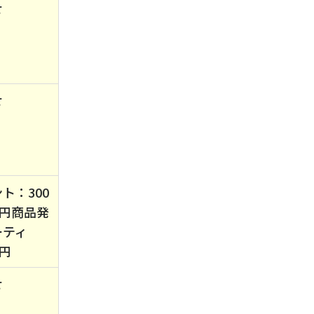
せ
せ
ト：300
万円商品発
ーティ
万円
せ