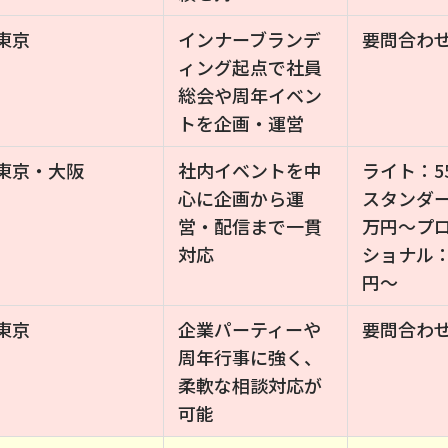
東京
インナーブランデ
要問合わ
ィング起点で社員
総会や周年イベン
トを企画・運営
東京・大阪
社内イベントを中
ライト：5
心に企画から運
スタンダー
営・配信まで一貫
万円〜プ
対応
ショナル：
円〜
東京
企業パーティーや
要問合わ
周年行事に強く、
柔軟な相談対応が
可能