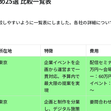
め25選
比較一覧表
較しやすいように一覧表にしました。各社の詳細につい
所在地
特徴
費用
東京
企業イベントを企
配信セミナ
画から運営まで一
万円～会
貫対応。予算内で
ー：60万
最大限の提案を実
イベント：
現
～
東京
企画と制作を分業
要問合わ
し、デジタル施策