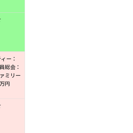
せ
ティー：
社員総会：
ファミリー
0万円
せ