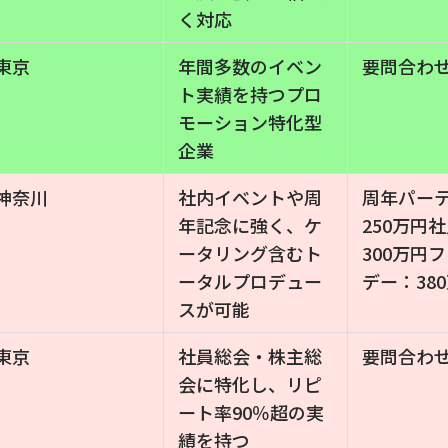
く対応
東京
年間多数のイベン
要問合わ
ト実績を持つプロ
モーション特化型
企業
神奈川
社内イベントや周
周年パー
年記念に強く、ケ
250万円
ータリング含むト
300万円
ータルプロデュー
デー：38
スが可能
東京
社員総会・株主総
要問合わ
会に特化し、リピ
ート率90％超の実
績を持つ