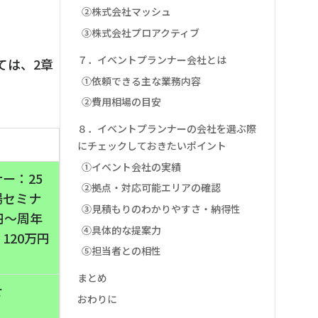
②株式会社マッシュ
③株式会社プロアクティブ
７．イベントプランナー会社とは
ては、2章
①依頼できる主な業務内容
②費用相場の目安
８．イベントプランナーの会社を選ぶ際
にチェックしておきたいポイント
①イベント会社の実績
ー：25
②拠点・対応可能エリアの確認
場セミナ
③見積もりのわかりやすさ・納得性
円～周年
④具体的な提案力
120万円
⑤担当者との相性
まとめ
せ
おわりに