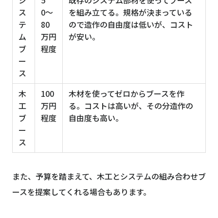
シ
5
既存のシステム部材を使ってブース
ス
0〜
を組み立てる。規格が決まっている
テ
80
ので造作の自由度は低いが、コスト
ム
万円
が安い。
ブ
程度
ー
ス
木
100
木材を使ってゼロからブースを作
工
万円
る。コストは高いが、その分造作の
ブ
程度
自由度も高い。
ー
ス
また、予算を踏まえて、木工とシステムの組み合わせブ
ースを提案してくれる場合もあります。