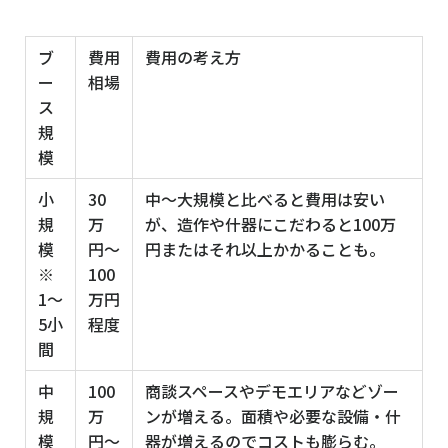
ブ
費用
費用の考え方
ー
相場
ス
規
模
小
30
中〜大規模と比べると費用は安い
規
万
が、造作や什器にこだわると100万
模
円〜
円またはそれ以上かかることも。
※
100
1〜
万円
5小
程度
間
中
100
商談スペースやデモエリアなどゾー
規
万
ンが増える。面積や必要な設備・什
模
円〜
器が増えるのでコストも膨らむ。