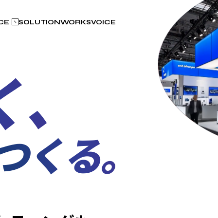
CE
SOLUTION
WORKS
VOICE
く、
つくる。