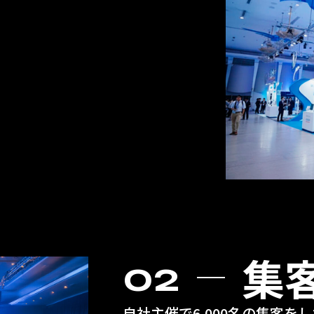
、
集
02
自社主催で6,000名の集客を